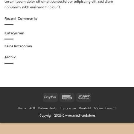
Lorem ipsum dolor sit amet, consectetuer adipiscing elit, sed diam
nonummy nibh euismod tincidunt.
Recent Comments
Kategorien
Keine Kategorien
Archiv
PayPal
Rechung
Sofort
Home
AGB
Datenschutz
Impressum
Kontakt
Widerrufsrecht
Copyright 2026 ©
www.windhund.store